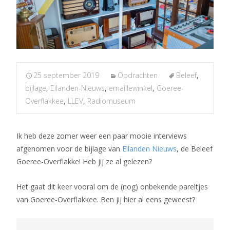
25 september 2019
Opdrachten
Beleef
,
bijlage
,
Eilanden-Nieuws
,
emaillewinkel
,
Goeree-
Overflakkee
,
LLEV
,
Radiomuseum
Ik heb deze zomer weer een paar mooie interviews
afgenomen voor de bijlage van
Eilanden Nieuws
, de Beleef
Goeree-Overflakke! Heb jij ze al gelezen?
Het gaat dit keer vooral om de (nog) onbekende pareltjes
van Goeree-Overflakkee. Ben jij hier al eens geweest?