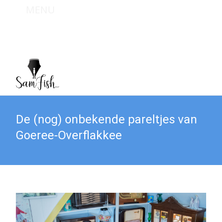
MENU
Bel mij : +31 (0) 6 467 949 09
Mail mij : info@sam-fish.nl
De (nog) onbekende pareltjes van
Goeree-Overflakkee