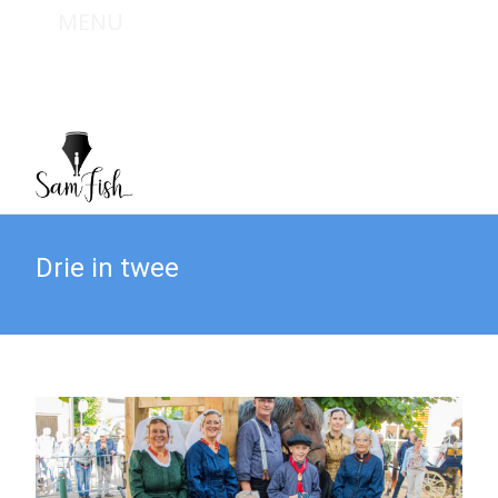
MENU
Bel mij : +31 (0) 6 467 949 09
Mail mij : info@sam-fish.nl
Drie in twee