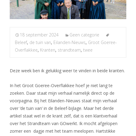
18 september 2024
Geen categorie
Beleef
,
de tuin van
,
Eilanden-Nieuws
,
Groot Goeree-
Overflakkee
,
Kranten
,
strandteam
,
twee
Deze week ben ik gelukkig weer te vinden in beide kranten.
In het Groot Goeree-Overflakkee hoef je niet lang te
zoeken. Daar staat mijn verhaal namelijk direct op de
voorpagina. Bij het Eilanden-Nieuws staat mijn verhaal
over ‘de tuin van’ in de Beleef-bijlage. Maar het derde
artikel staat wel in de krant zelf, dat is een klantverhaal
over het Strandteam van GOwerkt. Ik mocht afgelopen
zomer een dagje met het team meelopen. Hartstikke