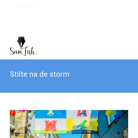
MENU
Bel mij : +31 (0) 6 467 949 09
Mail mij : info@sam-fish.nl
Stilte na de storm