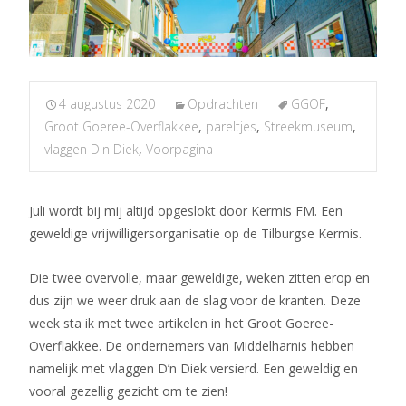
4 augustus 2020
Opdrachten
GGOF
,
Groot Goeree-Overflakkee
,
pareltjes
,
Streekmuseum
,
vlaggen D'n Diek
,
Voorpagina
Juli wordt bij mij altijd opgeslokt door Kermis FM. Een
geweldige vrijwilligersorganisatie op de Tilburgse Kermis.
Die twee overvolle, maar geweldige, weken zitten erop en
dus zijn we weer druk aan de slag voor de kranten. Deze
week sta ik met twee artikelen in het Groot Goeree-
Overflakkee. De ondernemers van Middelharnis hebben
namelijk met vlaggen D’n Diek versierd. Een geweldig en
vooral gezellig gezicht om te zien!