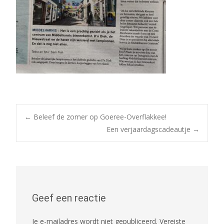
Post
←
Beleef de zomer op Goeree-Overflakkee!
Een verjaardagscadeautje
→
navigation
Geef een reactie
Je e-mailadres wordt niet gepubliceerd.
Vereiste