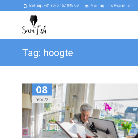
Bel mij : +31 (0) 6 467 949 09
Mail mij : info@sam-fish.nl
Tag:
hoogte
08
feb/22