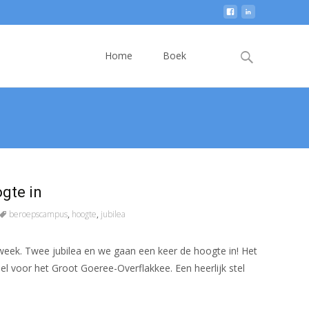
Skip
to
Search
Home
Boek
content
for:
gte in
beroepscampus
,
hoogte
,
jubilea
 week. Twee jubilea en we gaan een keer de hoogte in! Het
 voor het Groot Goeree-Overflakkee. Een heerlijk stel