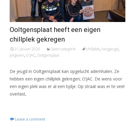
Ooltgensplaat heeft een eigen
chillplek gekregen
21 januari 2020
Geen categorie
chillplek
,
hangjeugd
,
jongeren
,
O'JAC
,
Ooltgensplaat
De jeugd in Ooltgensplaat kan opgelucht ademhalen. Ze
hebben een eigen chillplek gekregen; O’JAC. De wens voor
een eigen plek was er al een tijdje. Op straat was er te veel
overlast,
Read More...
Leave a comment