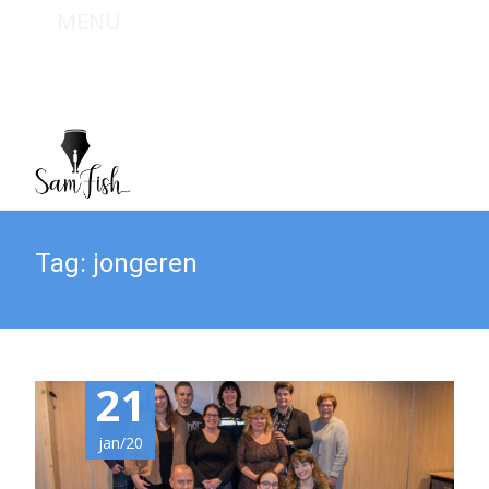
MENU
Bel mij : +31 (0) 6 467 949 09
Mail mij : info@sam-fish.nl
Tag:
jongeren
21
jan/20