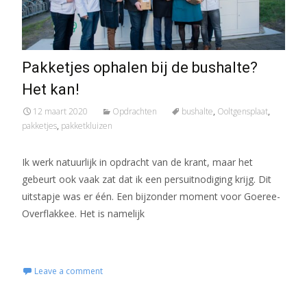
Pakketjes ophalen bij de bushalte?
Het kan!
12 maart 2020
Opdrachten
bushalte
,
Ooltgensplaat
,
pakketjes
,
pakketkluizen
Ik werk natuurlijk in opdracht van de krant, maar het
gebeurt ook vaak zat dat ik een persuitnodiging krijg. Dit
uitstapje was er één. Een bijzonder moment voor Goeree-
Overflakkee. Het is namelijk
Read More...
Leave a comment