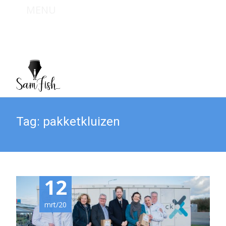
MENU
Bel mij : +31 (0) 6 467 949 09
Mail mij : info@sam-fish.nl
Tag:
pakketkluizen
12
mrt/20