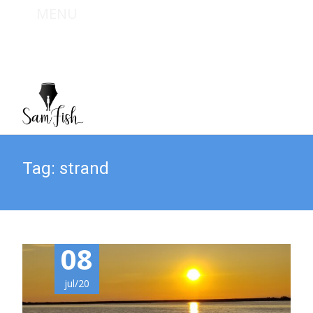
MENU
Bel mij : +31 (0) 6 467 949 09
Mail mij : info@sam-fish.nl
Tag:
strand
08
jul/20