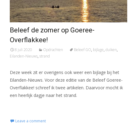
Beleef de zomer op Goeree-
Overflakkee!
8 juli 2020
Opdrachten
Beleef GO
,
bijlage
,
duiken
,
Eilanden-Nieuws
,
strand
Deze week zit er overigens ook weer een bijlage bij het
Eilanden-Nieuws. Voor deze editie van de Beleef Goeree-
Overflakkee! schreef ik twee artikelen. Daarvoor mocht ik
een heerlijk dagje naar het strand.
Read More...
Leave a comment