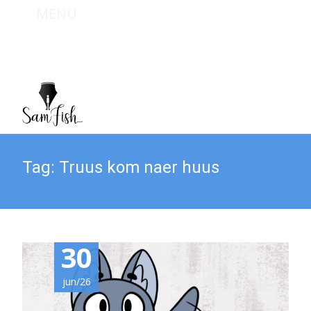
MENU
Bel mij : +31 (0) 6 467 949 09
Mail mij : info@sam-fish.nl
Tag:
Truus kom naer huus
30
jun/26