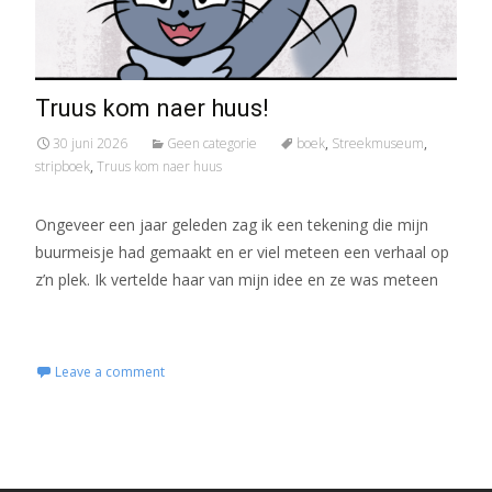
Truus kom naer huus!
30 juni 2026
Geen categorie
boek
,
Streekmuseum
,
stripboek
,
Truus kom naer huus
Ongeveer een jaar geleden zag ik een tekening die mijn
buurmeisje had gemaakt en er viel meteen een verhaal op
z’n plek. Ik vertelde haar van mijn idee en ze was meteen
Read More...
Leave a comment