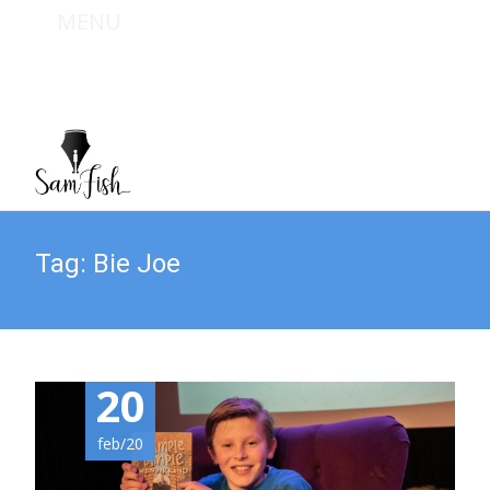
MENU
Bel mij : +31 (0) 6 467 949 09
Mail mij : info@sam-fish.nl
Tag:
Bie Joe
20
feb/20