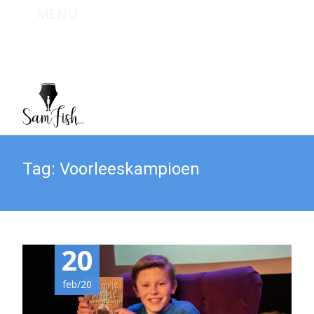
MENU
Bel mij : +31 (0) 6 467 949 09
Mail mij : info@sam-fish.nl
Tag:
Voorleeskampioen
20
feb/20