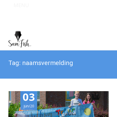
MENU
Bel mij : +31 (0) 6 467 949 09
Mail mij : info@sam-fish.nl
Tag:
naamsvermelding
03
jun/20