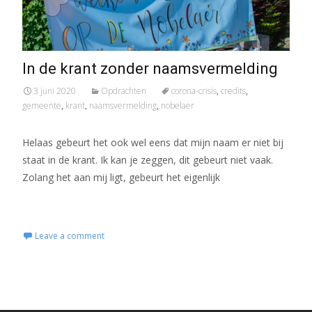
In de krant zonder naamsvermelding
3 juni 2020
Opdrachten
corona-crisis
,
credits
,
gemeente
,
krant
,
naamsvermelding
,
nobelaer
Helaas gebeurt het ook wel eens dat mijn naam er niet bij
staat in de krant. Ik kan je zeggen, dit gebeurt niet vaak.
Zolang het aan mij ligt, gebeurt het eigenlijk
Read More...
Leave a comment