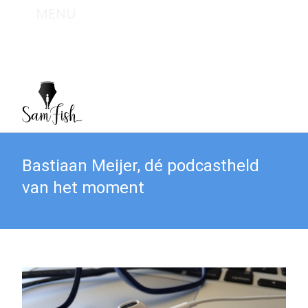
MENU
Bel mij : +31 (0) 6 467 949 09
Mail mij : info@sam-fish.nl
Bastiaan Meijer, dé podcastheld
van het moment