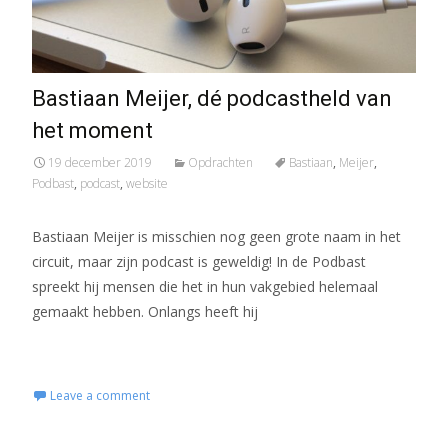
Bastiaan Meijer, dé podcastheld van
het moment
19 december 2019
Opdrachten
Bastiaan
,
Meijer
,
Podbast
,
podcast
,
website
Bastiaan Meijer is misschien nog geen grote naam in het
circuit, maar zijn podcast is geweldig! In de Podbast
spreekt hij mensen die het in hun vakgebied helemaal
gemaakt hebben. Onlangs heeft hij
Read More...
Leave a comment