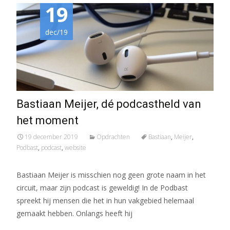
19
dec/19
Bastiaan Meijer, dé podcastheld van
het moment
19 december 2019
Opdrachten
Bastiaan
,
Meijer
,
Podbast
,
podcast
,
website
Bastiaan Meijer is misschien nog geen grote naam in het
circuit, maar zijn podcast is geweldig! In de Podbast
spreekt hij mensen die het in hun vakgebied helemaal
gemaakt hebben. Onlangs heeft hij