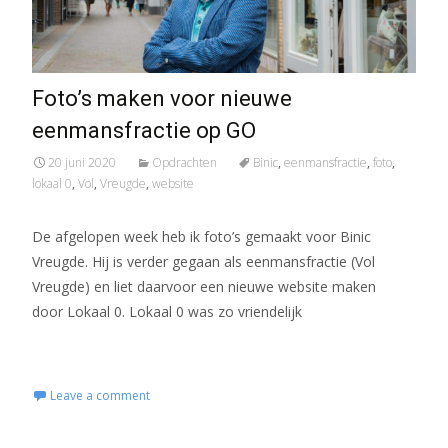
Foto’s maken voor nieuwe
eenmansfractie op GO
20 juni 2020
Opdrachten
Binic
,
eenmansfractie
,
foto
,
lokaal 0
,
Vol
,
Vreugde
,
website
De afgelopen week heb ik foto’s gemaakt voor Binic
Vreugde. Hij is verder gegaan als eenmansfractie (Vol
Vreugde) en liet daarvoor een nieuwe website maken
door Lokaal 0. Lokaal 0 was zo vriendelijk
Read More...
Leave a comment