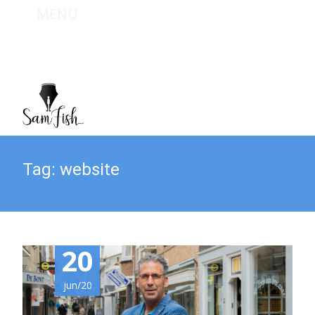
MENU
Bel mij : +31 (0) 6 467 949 09
Mail mij : info@sam-fish.nl
Tag:
website
20
jun/20