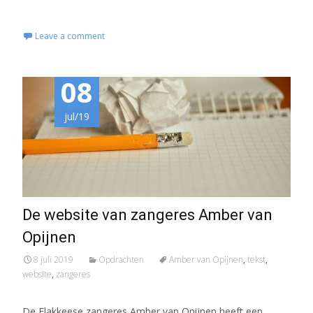
Read More...
Leave a comment
08
jul/19
De website van zangeres Amber van
Opijnen
8 juli 2019
Opdrachten
Amber van Opijnen
,
tekst
,
website
,
zangeres
De Flakkeese zangeres Amber van Opijnen heeft een