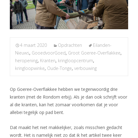
4 maart 2020
Opdrachten
Eilanden-
Nieuws
,
GooedvoorGoed
,
Groot Goeree-Overflakkee
,
heropening
,
Kranten
,
kringloopcentrum
,
kringloopwinke
,
Oude-Tonge
,
verbouwing
Op Goeree-Overflakkee hebben we tegenwoordig drie
kranten (met de Rondom erbij). Als je dan ook schrijft voor
al die kranten, kan het zomaar voorkomen dat je voor
allebei tegelijk op pad bent.
Dat maakt het niet makkelijker, zoals misschien gedacht
wordt. Het is namelijk niet zo dat ik het artikel twee keer