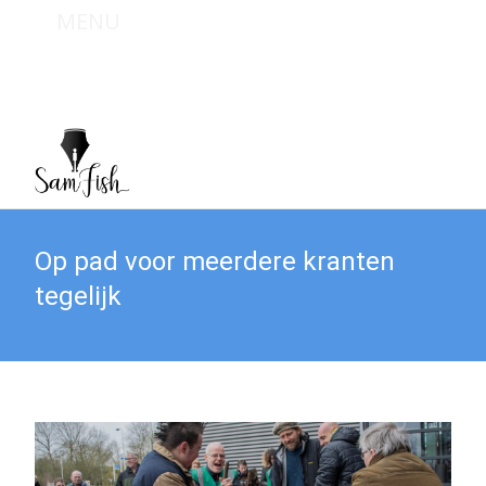
MENU
Bel mij : +31 (0) 6 467 949 09
Mail mij : info@sam-fish.nl
Op pad voor meerdere kranten
tegelijk