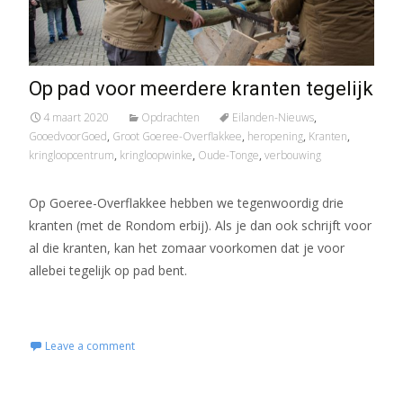
Op pad voor meerdere kranten tegelijk
4 maart 2020
Opdrachten
Eilanden-Nieuws
,
GooedvoorGoed
,
Groot Goeree-Overflakkee
,
heropening
,
Kranten
,
kringloopcentrum
,
kringloopwinke
,
Oude-Tonge
,
verbouwing
Op Goeree-Overflakkee hebben we tegenwoordig drie
kranten (met de Rondom erbij). Als je dan ook schrijft voor
al die kranten, kan het zomaar voorkomen dat je voor
allebei tegelijk op pad bent.
Read More...
Leave a comment