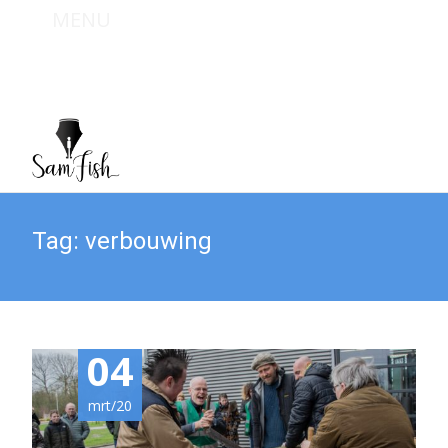
MENU
Bel mij : +31 (0) 6 467 949 09
Mail mij : info@sam-fish.nl
Tag:
verbouwing
04
mrt/20