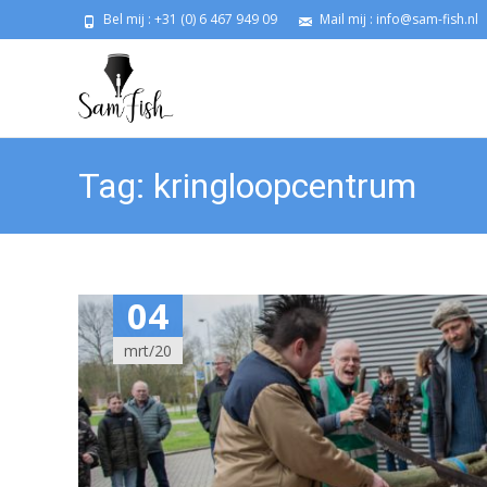
Bel mij : +31 (0) 6 467 949 09
Mail mij : info@sam-fish.nl
Tag:
kringloopcentrum
04
mrt/20