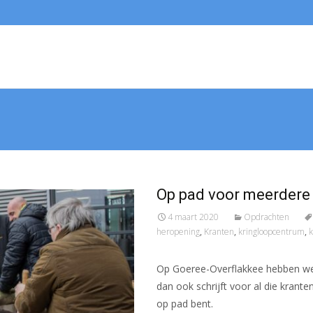
Op pad voor meerdere 
4 maart 2020
Opdrachten
heropening
,
Kranten
,
kringloopcentrum
,
k
Op Goeree-Overflakkee hebben we 
dan ook schrijft voor al die krant
op pad bent.