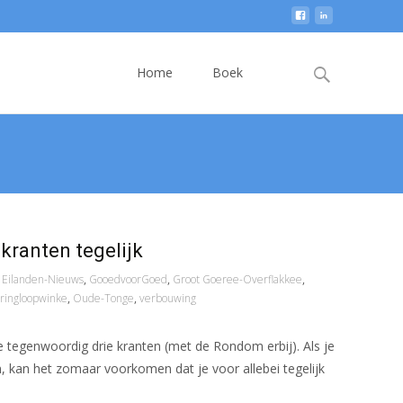
Skip
to
Search
Home
Boek
content
for:
kranten tegelijk
Eilanden-Nieuws
,
GooedvoorGoed
,
Groot Goeree-Overflakkee
,
ringloopwinke
,
Oude-Tonge
,
verbouwing
tegenwoordig drie kranten (met de Rondom erbij). Als je
en, kan het zomaar voorkomen dat je voor allebei tegelijk